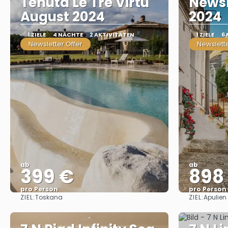
Tenuta Le Tre Virtu
Newsl
August 2024
2024
1 ZIELE
4 NÄCHTE
2 AKTIVITÄTEN
1 ZIELE
6
Newsletter Offer
Newslette
ab
ab
399 €
898
pro Person
pro Person
ZIEL:
ZIEL:
Toskana
Apulien
Sehen