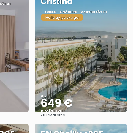
Cristina
ITÄTEN
1 ZIELE
5 NÄCHTE
2 AKTIVITÄTEN
Holiday package
ab
649 €
pro Person
ZIEL:
Mallorca
Sehen