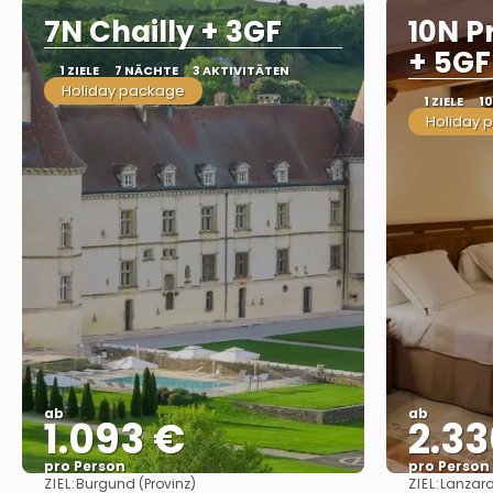
7N Chailly + 3GF
10N P
+ 5GF
1 ZIELE
7 NÄCHTE
3 AKTIVITÄTEN
Holiday package
1 ZIELE
1
Holiday 
ab
ab
1.093 €
2.33
pro Person
pro Person
ZIEL:
ZIEL:
Burgund (Provinz)
Lanzaro