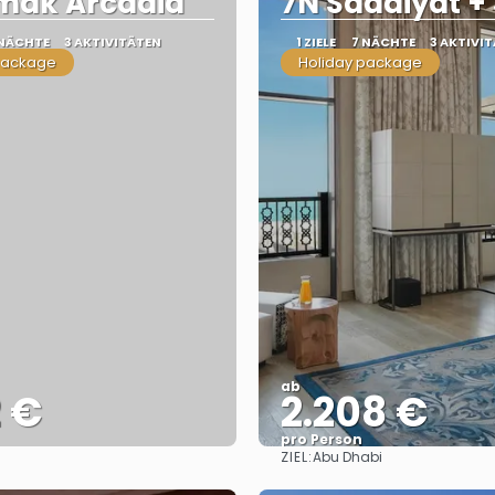
imak Arcadia
7N Saadiyat +
 NÄCHTE
3 AKTIVITÄTEN
1 ZIELE
7 NÄCHTE
3 AKTIVI
package
Holiday package
ab
2 €
2.208 €
pro Person
ZIEL:
Abu Dhabi
Sehen
Sehen