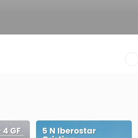
+ 4 GF
5 N Iberostar