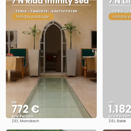
7 N Riad Infinity Sea
7 N L
1 ZIELE
7 NÄCHTE
4 AKTIVITÄTEN
1 ZIELE
7
Holiday package
Holiday 
ab
ab
772 €
1.18
pro Person
pro Person
ZIEL:
ZIEL:
Marrakech
Belek
Sehen