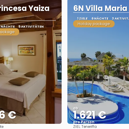
rincesa Yaiza
6N Villa Maria
1 ZIELE
6 NÄCHTE
3 AKTIVI
Holiday package
0 NÄCHTE
5 AKTIVITÄTEN
package
ab
6 €
1.621 €
pro Person
ZIEL:
te
Teneriffa