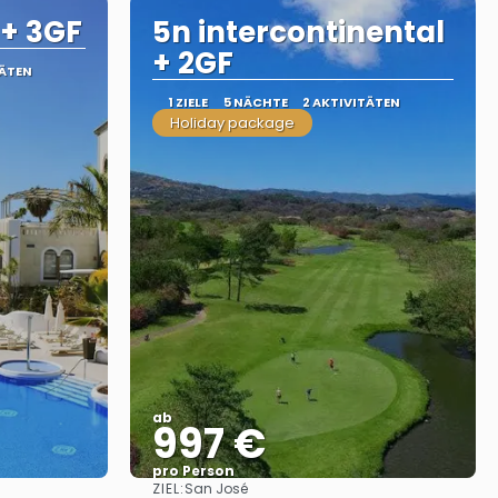
 + 3GF
5n intercontinental
+ 2GF
TÄTEN
1 ZIELE
5 NÄCHTE
2 AKTIVITÄTEN
Holiday package
ab
997 €
pro Person
ZIEL:
San José