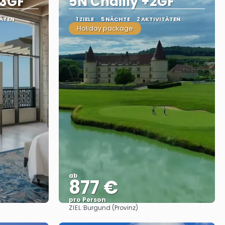
 3GF
5N Chailly +2GF
TÄTEN
1 ZIELE
5 NÄCHTE
2 AKTIVITÄTEN
Holiday package
ab
877 €
pro Person
ZIEL:
Burgund (Provinz)
Sehen