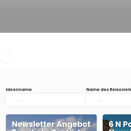
Ideenname
Name des Reiseziel
Newsletter Angebot
6 N P