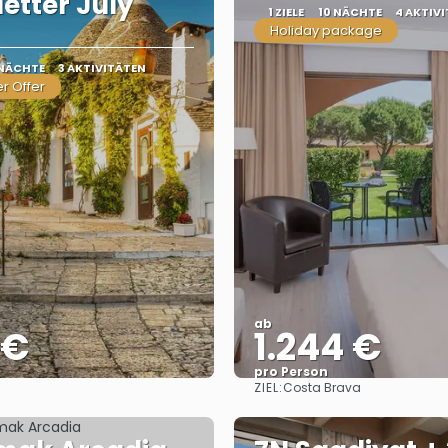
etter July
1 ZIELE
10 NÄCHTE
4 AKTIV
Holiday package
 NÄCHTE
3 AKTIVITÄTEN
r Offer
ab
 €
1.244 €
pro Person
ZIEL:
Costa Brava
Sehen
Sehen