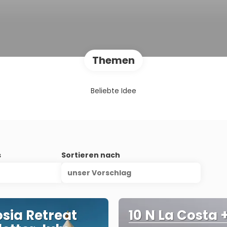
Themen
Beliebte Idee
s
Sortieren nach
unser Vorschlag
osia Retreat
10 N La Costa 