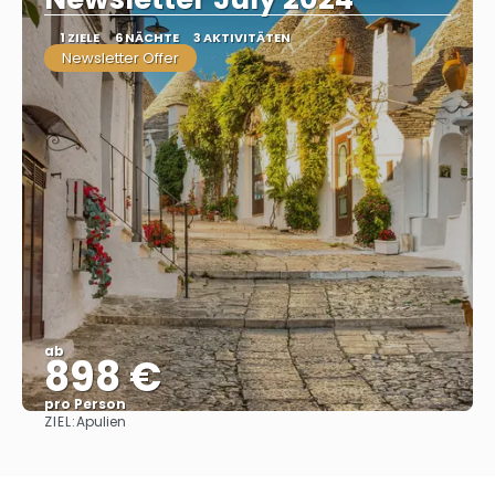
1 ZIELE
6 NÄCHTE
3 AKTIVITÄTEN
Newsletter Offer
ab
898 €
pro Person
ZIEL:
Apulien
Sehen