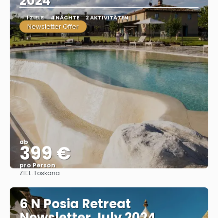
2024
1 ZIELE
4 NÄCHTE
2 AKTIVITÄTEN
Newsletter Offer
ab
399 €
pro Person
ZIEL:
Toskana
Sehen
6 N Posia Retreat
Newsletter July 2024