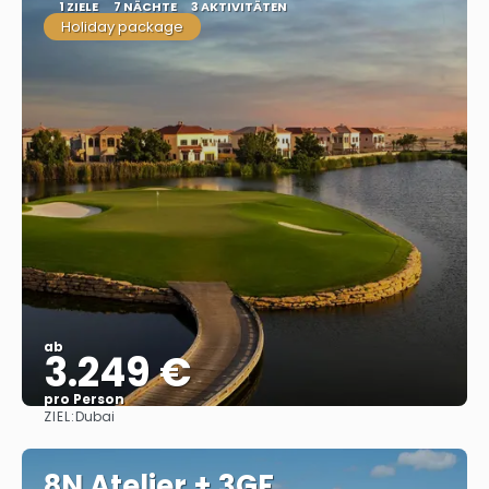
1 ZIELE
7 NÄCHTE
3 AKTIVITÄTEN
Holiday package
ab
3.249 €
pro Person
ZIEL:
Dubai
Sehen
8N Atelier + 3GF