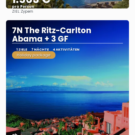
pro Person
ZIEL:
Zypern
Sehen
7N The Ritz-Carlton
Abama + 3 GF
1 ZIELE
7 NÄCHTE
4 AKTIVITÄTEN
Holiday package
ab