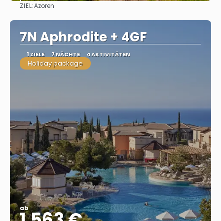
ZIEL:
Azoren
Sehen
7N Aphrodite + 4GF
1 ZIELE
7 NÄCHTE
4 AKTIVITÄTEN
Holiday package
ab
1.563 €