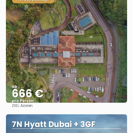
ab
666 €
pro Person
ZIEL:
Azoren
Sehen
7N Hyatt Dubai + 3GF