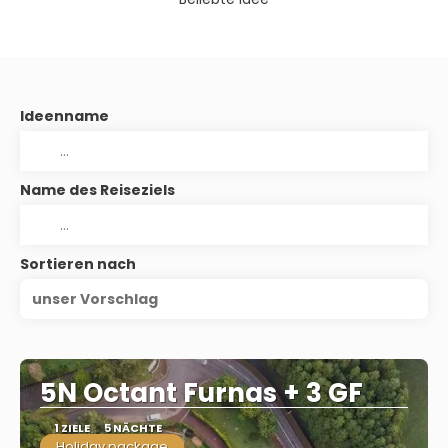
Ideenname
Name des Reiseziels
Sortieren nach
unser Vorschlag
5N Octant Furnas + 3 GF
1 ZIELE
5 NÄCHTE
Holiday package