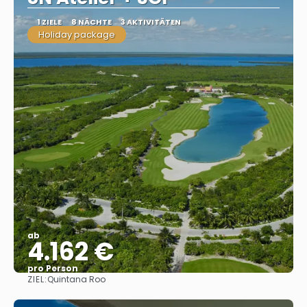
1 ZIELE
8 NÄCHTE
3 AKTIVITÄTEN
Holiday package
ab
4.162 €
pro Person
ZIEL:
Quintana Roo
Sehen