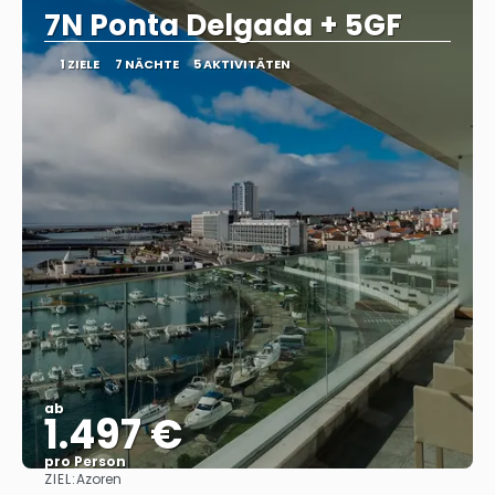
7N Ponta Delgada + 5GF
1 ZIELE
7 NÄCHTE
5 AKTIVITÄTEN
ab
1.497 €
pro Person
ZIEL:
Azoren
Sehen