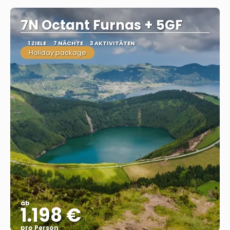
7N Octant Furnas + 5GF
1 ZIELE
7 NÄCHTE
3 AKTIVITÄTEN
Holiday package
ab
1.198 €
pro Person