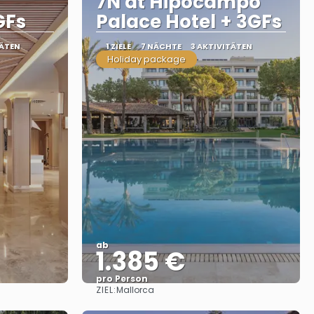
7N at Hipocampo
GFs
Palace Hotel + 3GFs
TÄTEN
1 ZIELE
7 NÄCHTE
3 AKTIVITÄTEN
Holiday package
ab
1.385 €
pro Person
ZIEL:
Mallorca
Sehen