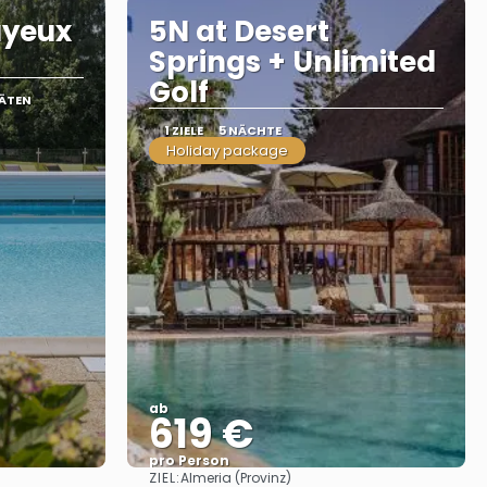
ayeux
5N at Desert
Springs + Unlimited
Golf
TÄTEN
1 ZIELE
5 NÄCHTE
Holiday package
ab
619 €
pro Person
ZIEL:
Almeria (Provinz)