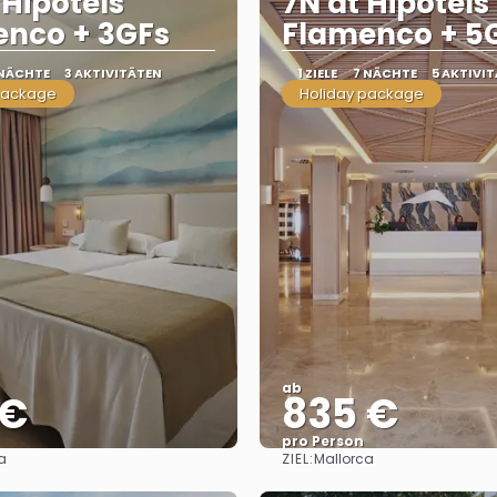
 Hipotels
7N at Hipotels
nco + 3GFs
Flamenco + 5
 NÄCHTE
3 AKTIVITÄTEN
1 ZIELE
7 NÄCHTE
5 AKTIVI
package
Holiday package
ab
 €
835 €
pro Person
ZIEL:
a
Mallorca
Sehen
Sehen