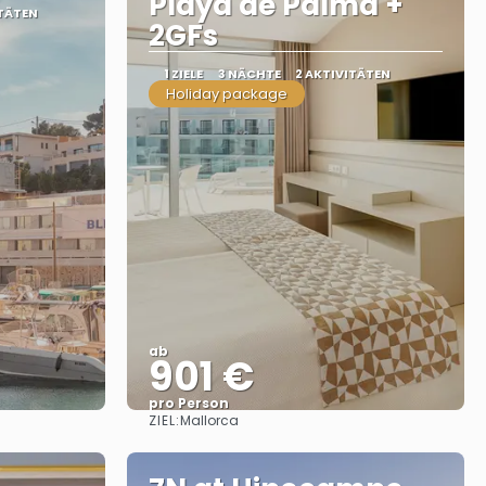
Playa de Palma +
ITÄTEN
2GFs
1 ZIELE
3 NÄCHTE
2 AKTIVITÄTEN
Holiday package
ab
901 €
pro Person
ZIEL:
Mallorca
Sehen