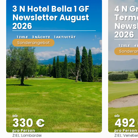
3 N Hotel Bella 1 GF
4 N G
Newsletter August
Term
2026
Newsl
2026
1 ZIELE
3 NÄCHTE
1 AKTIVITÄT
Sonderangebot
1 ZIELE
4
Sondera
ab
ab
330 €
492
pro Person
pro Person
ZIEL:
ZIEL:
Lombardei
Venetie