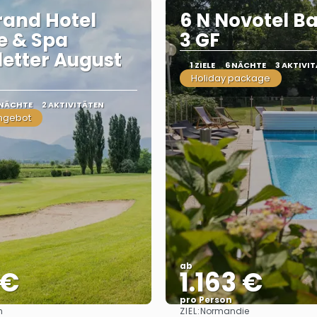
rand Hotel
6 N Novotel B
e & Spa
3 GF
etter August
1 ZIELE
6 NÄCHTE
3 AKTIVI
Holiday package
 NÄCHTE
2 AKTIVITÄTEN
ngebot
ab
 €
1.163 €
pro Person
ZIEL:
n
Normandie