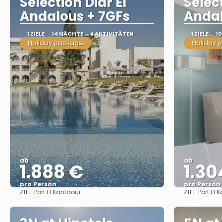
Selection Diar El
Select
Andalous + 7GFs
Andal
1 ZIELE
14 NÄCHTE
4 AKTIVITÄTEN
1 ZIELE
1
Holiday package
Holiday 
ab
ab
1.888 €
1.30
pro Person
pro Person
ZIEL:
ZIEL:
Port El Kantaoui
Port El 
Sehen