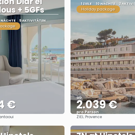
ion Diar el
1 ZIELE
10 NÄCHTE
2 AKTIV
ous + 5GFs
Holiday package
0 NÄCHTE
5 AKTIVITÄTEN
package
ab
4 €
2.039 €
pro Person
ZIEL:
Kantaoui
Provence
Sehen
Sehen