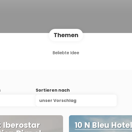
Themen
Beliebte Idee
s
Sortieren nach
unser Vorschlag
t Iberostar
10 N Bleu Hotel