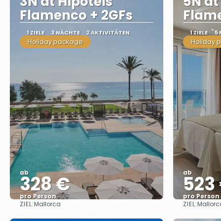
3N at Hipotels
5N at
Flamenco + 2GFs
Flame
1 ZIELE
3 NÄCHTE
2 AKTIVITÄTEN
1 ZIELE
5
Holiday package
Holiday 
ab
ab
328 €
523
pro Person
pro Person
ZIEL:
ZIEL:
Mallorca
Mallorc
Sehen