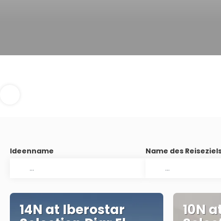
Ideenname
Name des Reiseziel
14N at Iberostar
10N a