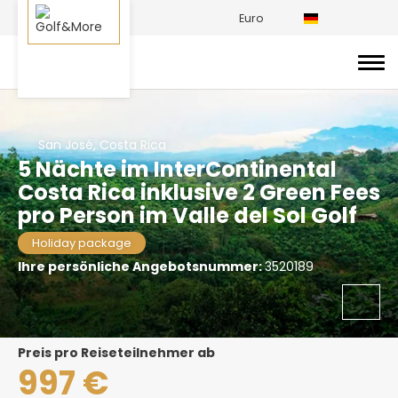
Euro
San José, Costa Rica
5 Nächte im InterContinental
Costa Rica inklusive 2 Green Fees
pro Person im Valle del Sol Golf
Holiday package
Ihre persönliche Angebotsnummer:
3520189
Preis pro Reiseteilnehmer ab
997 €