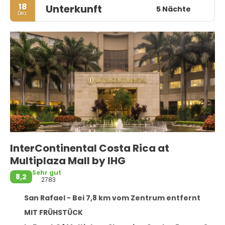
18
Unterkunft
5 Nächte
Dez.
InterContinental Costa Rica at
Multiplaza Mall by IHG
Sehr gut
8,2
2783
San Rafael - Bei 7,8 km vom Zentrum entfernt
MIT FRÜHSTÜCK