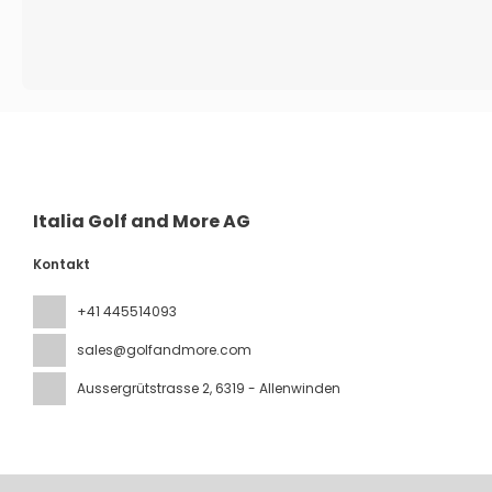
Italia Golf and More AG
Kontakt
+41 445514093
sales@golfandmore.com
Aussergrütstrasse 2
, 6319 - Allenwinden