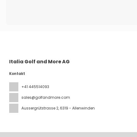
Italia Golf and More AG
Kontakt
+41 445514093
sales@golfandmore.com
Aussergrütstrasse 2
, 6319 - Allenwinden