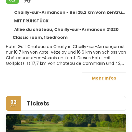
2731
Chailly-sur-Armancon - Bei 25,2 km vom Zentrum entfernt
MIT FRÜHSTÜCK
Allée du château, Chailly-sur-Armancon 21320
Classic room, 1 bedroom
Hotel Golf Chateau de Chailly in Chailly-sur-Armançon ist
nur 10,7 km von Abtei Vézelay und 16,6 km von Schloss von
Châteauneuf-en-Auxois entfernt. Dieses Hotel mit
Golfplatz ist 17,7 km von Château de Commarin und 42,3
km von Schloss Bussy-Rabutin entfernt.
Mehr Infos
Nimm dir Zeit, um dich im Wellnessbereich verwöhnen zu
lassen. Während die Golfspieler der Familie auf den
Golfplatz gehen, kannst du folgende Freizeitmöglichkeiten
ausprobieren: Whirlpool und Tennisplatz im Freien. Dieses
02
Tickets
Hotel bietet auch kostenloses WLAN, ein Concierge-
Apr.
Service und Babysitting (gegen Gebühr). Ziele in der
Umgebung erreichst du mit dem Shuttle (gegen Gebühr).
Fühl dich in den 45 Zimmern, die individuell ausgestattet
sind und Minibar und einen Flachbildfernseher bieten, wie