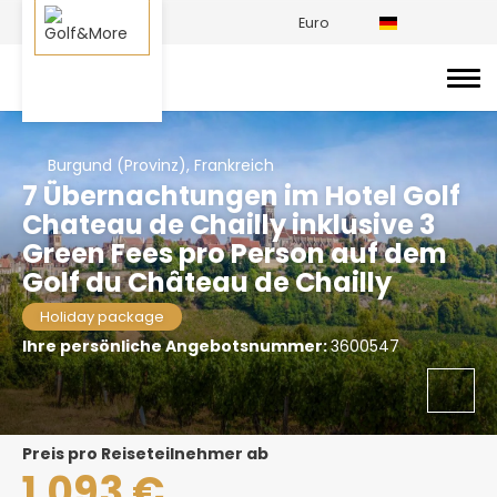
Euro
Burgund (Provinz), Frankreich
7 Übernachtungen im Hotel Golf
Chateau de Chailly inklusive 3
Green Fees pro Person auf dem
Golf du Château de Chailly
Holiday package
Ihre persönliche Angebotsnummer:
3600547
Preis pro Reiseteilnehmer ab
1.093 €