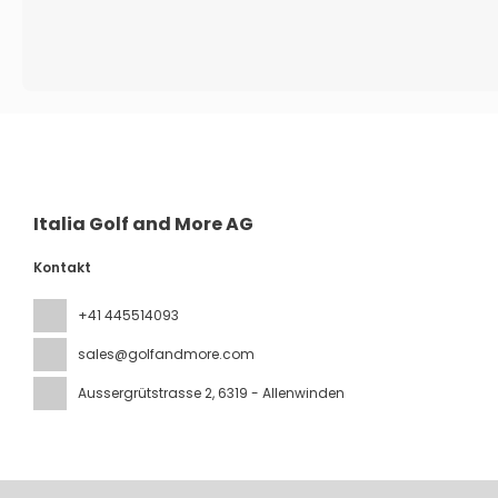
Italia Golf and More AG
Kontakt
+41 445514093
sales@golfandmore.com
Aussergrütstrasse 2
, 6319 - Allenwinden