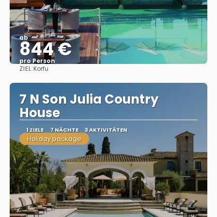
ab
844 €
pro Person
ZIEL:
Korfu
Sehen
7 N Son Julia Country
House
1 ZIELE
7 NÄCHTE
3 AKTIVITÄTEN
Holiday package