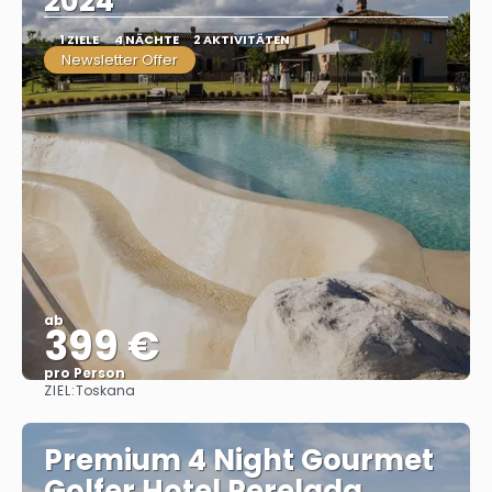
2024
1 ZIELE
4 NÄCHTE
2 AKTIVITÄTEN
Newsletter Offer
ab
399 €
pro Person
ZIEL:
Toskana
Sehen
Premium 4 Night Gourmet
Golfer Hotel Perelada