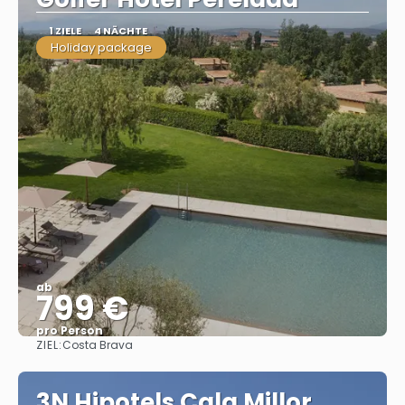
1 ZIELE
4 NÄCHTE
Holiday package
ab
799 €
pro Person
ZIEL:
Costa Brava
Sehen
3N Hipotels Cala Millor