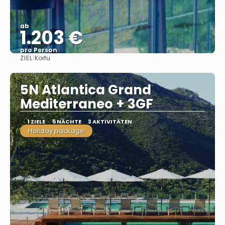
ab
1.203 €
pro Person
ZIEL:
Korfu
Sehen
5N Atlantica Grand
Mediterraneo + 3GF
1 ZIELE
5 NÄCHTE
3 AKTIVITÄTEN
Holiday package