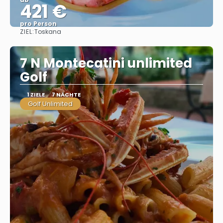
421 €
pro Person
ZIEL:
Toskana
Sehen
7 N Montecatini unlimited
Golf
1 ZIELE
7 NÄCHTE
Golf Unlimited