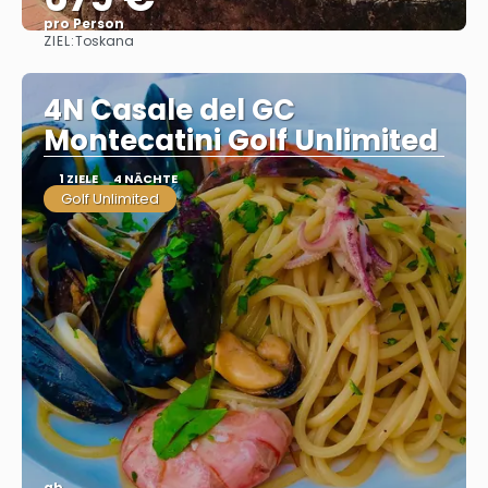
pro Person
ZIEL:
Toskana
Sehen
4N Casale del GC
Montecatini Golf Unlimited
1 ZIELE
4 NÄCHTE
Golf Unlimited
ab