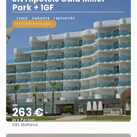
Park + 1GF
1 ZIELE
3 NÄCHTE
1 AKTIVITÄT
Holiday package
ab
263 €
pro Person
ZIEL:
Mallorca
Sehen