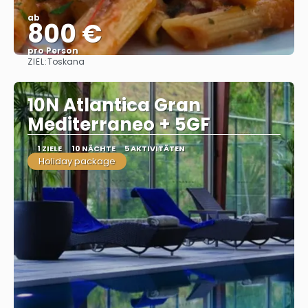
ab
800 €
pro Person
ZIEL:
Toskana
Sehen
10N Atlantica Gran
Mediterraneo + 5GF
1 ZIELE
10 NÄCHTE
5 AKTIVITÄTEN
Holiday package