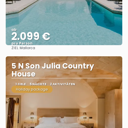
ab
2.099 €
pro Person
ZIEL:
Mallorca
Sehen
5 N Son Julia Country
House
1 ZIELE
5 NÄCHTE
2 AKTIVITÄTEN
Holiday package