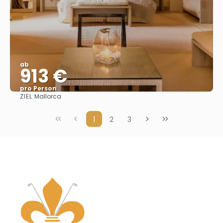
ab
913 €
pro Person
ZIEL:
Mallorca
Sehen
1
2
3