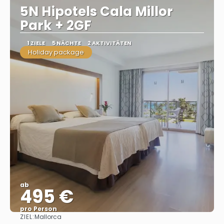
5N Hipotels Cala Millor
Park + 2GF
1 ZIELE
5 NÄCHTE
2 AKTIVITÄTEN
Holiday package
ab
495 €
pro Person
ZIEL:
Mallorca
Sehen