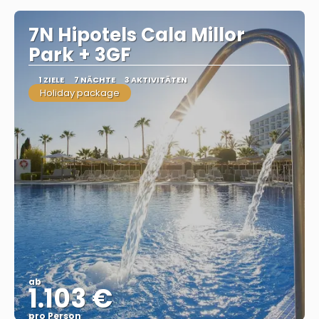
7N Hipotels Cala Millor
Park + 3GF
1 ZIELE
7 NÄCHTE
3 AKTIVITÄTEN
Holiday package
ab
1.103 €
pro Person