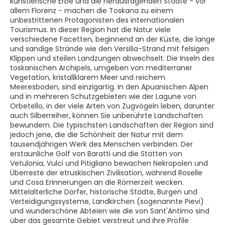
künstlerische Erbe und die herausragenden Städte - vor
allem Florenz - machen die Toskana zu einem
unbestrittenen Protagonisten des internationalen
Tourismus. In dieser Region hat die Natur viele
verschiedene Facetten, beginnend an der Küste, die lange
und sandige Strände wie den Versilia-Strand mit felsigen
Klippen und steilen Landzungen abwechselt. Die Inseln des
toskanischen Archipels, umgeben von mediterraner
Vegetation, kristallklarem Meer und reichem
Meeresboden, sind einzigartig. In den Apuanischen Alpen
und in mehreren Schutzgebieten wie der Lagune von
Orbetello, in der viele Arten von Zugvögeln leben, darunter
auch Silberreiher, können Sie unberührte Landschaften
bewundern. Die typischsten Landschaften der Region sind
jedoch jene, die die Schönheit der Natur mit dem
tausendjährigen Werk des Menschen verbinden. Der
erstaunliche Golf von Baratti und die Stätten von
Vetulonia, Vulci und Pitigliano bewachen Nekropolen und
Überreste der etruskischen Zivilisation, während Roselle
und Cosa Erinnerungen an die Römerzeit wecken.
Mittelalterliche Dörfer, historische Städte, Burgen und
Verteidigungssysteme, Landkirchen (sogenannte Pievi)
und wunderschöne Abteien wie die von Sant'Antimo sind
über das gesamte Gebiet verstreut und ihre Profile