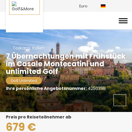
Euro
Toskana, Italien
7 Übernachtungen mit Frühstück
im Casale Montecatini und
unlimited Golf
Golf Unlimited
Ihre persönliche Angebotsnummer:
4250398
Preis pro Reiseteilnehmer ab
679 €