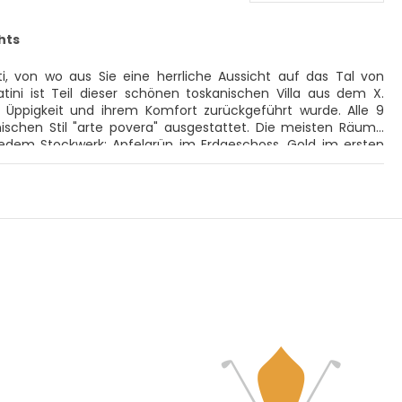
hts
ti, von wo aus Sie eine herrliche Aussicht auf das Tal von
ini ist Teil dieser schönen toskanischen Villa aus dem X.
n Üppigkeit und ihrem Komfort zurückgeführt wurde. Alle 9
ischen Stil "arte povera" ausgestattet. Die meisten Räume
jedem Stockwerk: Apfelgrün im Erdgeschoss, Gold im ersten
ort im Casale Montecatini. Sie können Ihre Freunde in der
ts treffen. Dank seiner abgeschiedenen Lage ist das Casale
 der Natur. Ein Wellness-Tag in Montecatini Terme wird Ihren