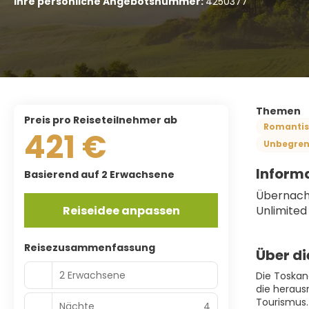
Ihre persönliche Angebotsnummer:
4250377
Themen
Preis pro Reiseteilnehmer ab
Romanti
421 €
Unbegren
Informa
Basierend auf 2 Erwachsene
Übernacht
Reiseidee anpassen
Unlimited 
Reisezusammenfassung
Über di
2 Erwachsene
Die Toskan
die heraus
Tourismus.
Nächte
4