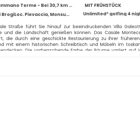
o Terme - Bei 30,7 km vom Zentrum entfernt
MIT FRÜHSTÜCK
Unlimited* golfing 4 nig
rogiLoc. Pievaccia, Monsummano Terme 51015
le Straße führt Sie hinauf zur beeindruckenden Villa Galeot
le und die Landschaft genießen können. Das Casale Montecat
t, die durch eine geschickte Restaurierung zu ihrer frühere
d mit einem historischen Schreibtisch und Möbeln im toskan
endecken. Die vorherrschende Farbe der Räume variiert auf 
Himmelblau im zweiten Stock. Entspannung ist das Schlüsselw
 Clubhauses, im Spielsaal oder auf der Terrasse des Restauran
i der ideale Ort für einen ruhigen, friedlichen Urlaub inmitten
runden!