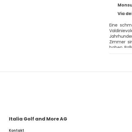
Monsumman
Via dei B
Eine schma
Valdinievo
Jahrhunder
Zimmer sin
haben Balk
Stock und 
Lounge des
Montecatin
Urlaub ab
Italia Golf and More AG
Kontakt