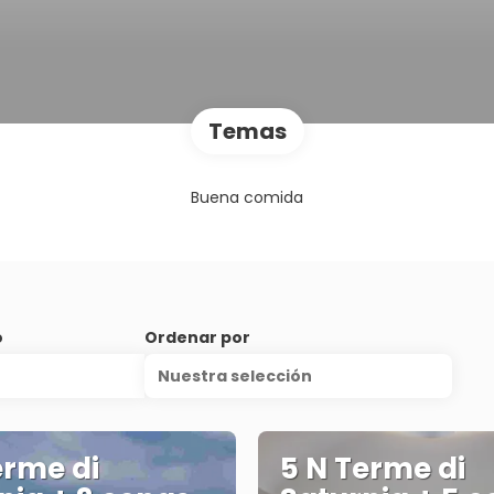
Temas
Buena comida
o
Ordenar por
Nuestra selección
erme di
5 N Terme di