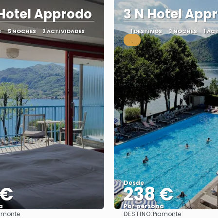
 Hotel Approdo
3 N Hotel App
S
5 NOCHES
2 ACTIVIDADES
1 DESTINOS
3 NOCHES
1 AC
.
Desde
 €
238 €
a
Por persona
DESTINO:
amonte
Piamonte