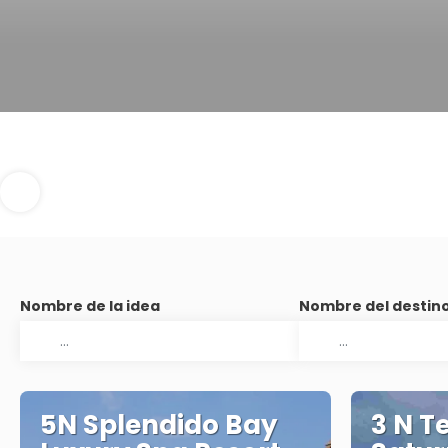
Nombre de la idea
Nombre del destin
5N Splendido Bay
3 N T