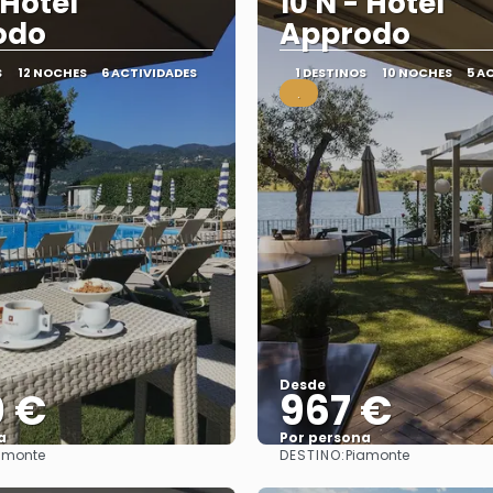
 Hotel
10 N - Hotel
odo
Approdo
S
12 NOCHES
6 ACTIVIDADES
1 DESTINOS
10 NOCHES
5 A
.
Desde
0 €
967 €
a
Por persona
DESTINO:
amonte
Piamonte
Ver
Ver