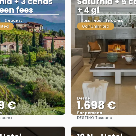
nia + 3 cenas
Saturnia + 5 
reen fees
+ 4 gf
S
3 NOCHES
1 DESTINOS
5 NOCHES
mited
Golf Unlimited
Desde
9 €
1.698 €
a
Por persona
DESTINO:
scana
Toscana
Ver
Ver