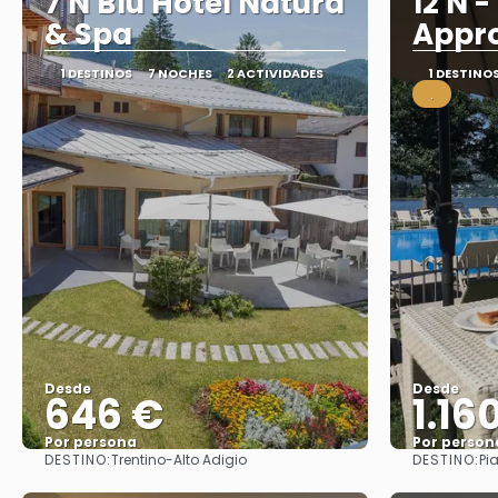
7 N Blu Hotel Natura
12 N -
& Spa
Appr
1 DESTINOS
7 NOCHES
2 ACTIVIDADES
1 DESTINO
.
Desde
Desde
646 €
1.16
Por persona
Por person
DESTINO:
DESTINO:
Trentino-Alto Adigio
Pi
Ver