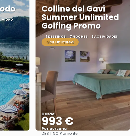
rodo
Colline del Gavi
Summer Unlimited
TIVIDAD
Golfing Promo
1 DESTINOS
7 NOCHES
2 ACTIVIDADES
Golf Unlimited
Desde
993 €
Por persona
DESTINO:
Piamonte