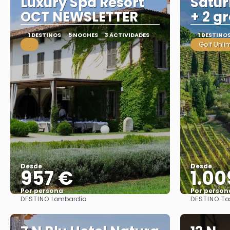
Luxury Spa Resort
Satur
OCT NEWSLETTER
+ 2 g
1 DESTINOS
5 NOCHES
3 ACTIVIDADES
1 DESTINO
.
Golf Unli
Desde
Desde
957 €
1.00
Por persona
Por person
DESTINO:
DESTINO:
Lombardía
To
Ver