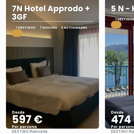
7N Hotel Approdo +
5 N -
3GF
1 DESTINO
.
1 DESTINOS
7 NOCHES
3 ACTIVIDADES
.
Desde
Desde
597 €
474
Por persona
Por person
DESTINO:
DESTINO:
Piamonte
Pi