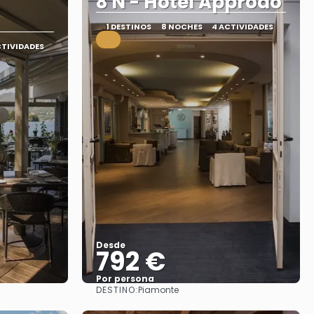
8 N - Hotel Approdo
1 DESTINOS
8 NOCHES
4 ACTIVIDADES
.
CTIVIDADES
Desde
792 €
Por persona
DESTINO:
Piamonte
Ver