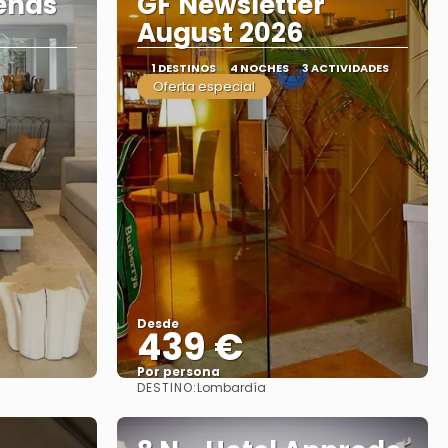
cenas
GF Newsletter
August 2026
1 DESTINOS
4 NOCHES
3 ACTIVIDADES
Oferta especial
Desde
439 €
Por persona
DESTINO:
Lombardía
Ver