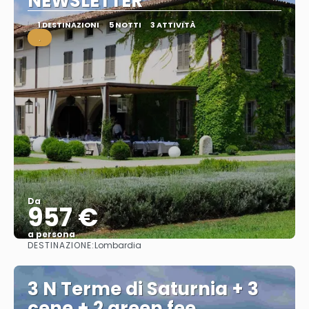
NEWSLETTER
1 DESTINAZIONI
5 NOTTI
3 ATTIVITÀ
.
Da
957 €
a persona
DESTINAZIONE:
Lombardia
Vedere
3 N Terme di Saturnia + 3
cene + 2 green fee