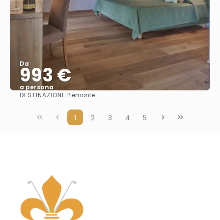
Da
993 €
a persona
DESTINAZIONE:
Piemonte
Vedere
1
2
3
4
5