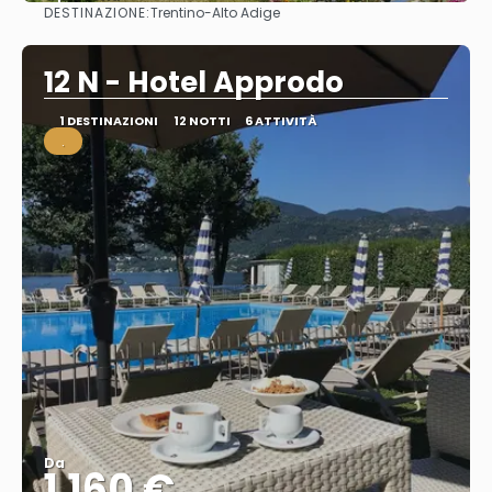
DESTINAZIONE:
Trentino-Alto Adige
Vedere
12 N - Hotel Approdo
1 DESTINAZIONI
12 NOTTI
6 ATTIVITÀ
.
Da
1.160 €