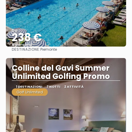
Da
238 €
a persona
DESTINAZIONE:
Piemonte
Vedere
Colline del Gavi Summer
Unlimited Golfing Promo
1 DESTINAZIONI
7 NOTTI
2 ATTIVITÀ
Golf Unlimited