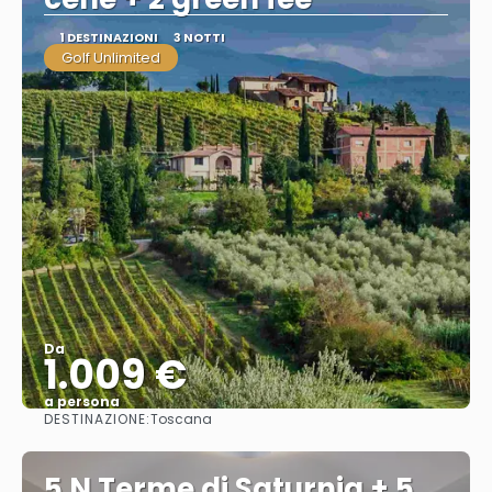
1 DESTINAZIONI
3 NOTTI
Golf Unlimited
Da
1.009 €
a persona
DESTINAZIONE:
Toscana
Vedere
5 N Terme di Saturnia + 5