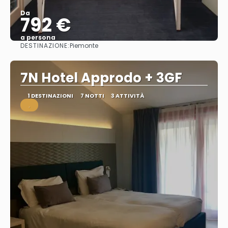
Da
792 €
a persona
DESTINAZIONE:
Piemonte
Vedere
7N Hotel Approdo + 3GF
1 DESTINAZIONI
7 NOTTI
3 ATTIVITÀ
.