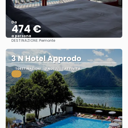
Da
474 €
a persona
DESTINAZIONE:
Piemonte
Vedere
3 N Hotel Approdo
1 DESTINAZIONI
3 NOTTI
1 ATTIVITÀ
.