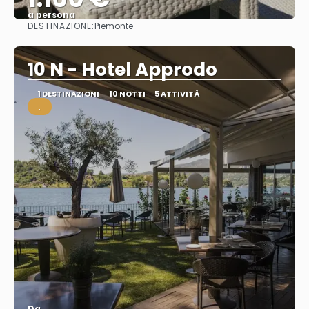
a persona
DESTINAZIONE:
Piemonte
Vedere
10 N - Hotel Approdo
1 DESTINAZIONI
10 NOTTI
5 ATTIVITÀ
.
Da