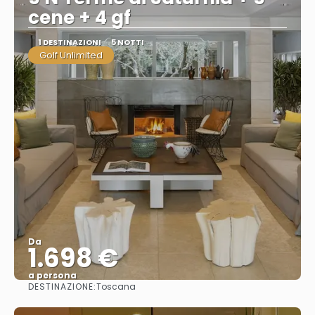
cene + 4 gf
1 DESTINAZIONI
5 NOTTI
Golf Unlimited
Da
1.698 €
a persona
DESTINAZIONE:
Toscana
Vedere