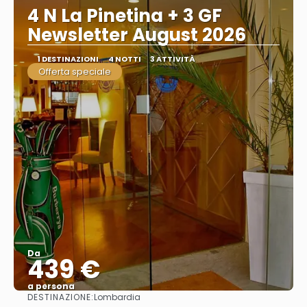
4 N La Pinetina + 3 GF
Newsletter August 2026
1 DESTINAZIONI
4 NOTTI
3 ATTIVITÀ
Offerta speciale
Da
439 €
a persona
DESTINAZIONE:
Lombardia
Vedere