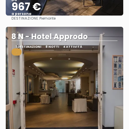
967 €
a persona
DESTINAZIONE:
Piemonte
Vedere
8 N - Hotel Approdo
1 DESTINAZIONI
8 NOTTI
4 ATTIVITÀ
.