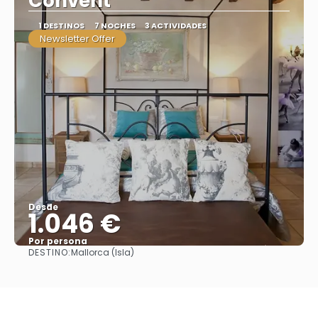
Convent
1 DESTINOS
7 NOCHES
3 ACTIVIDADES
Newsletter Offer
Desde
1.046 €
Por persona
DESTINO:
Mallorca (Isla)
Ver