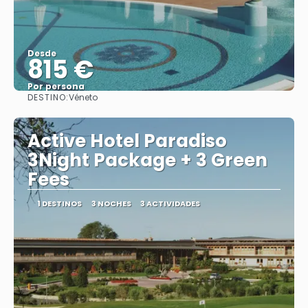
Desde
815 €
Por persona
DESTINO:
Véneto
Ver
Active Hotel Paradiso
3Night Package + 3 Green
Fees
1 DESTINOS
3 NOCHES
3 ACTIVIDADES