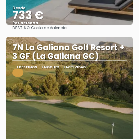
Desde
733 €
Por persona
DESTINO:
Costa de Valencia
Ver
7N La Galiana Golf Resort +
3 GF (La Galiana GC)
1 DESTINOS
7 NOCHES
1 ACTIVIDAD
.