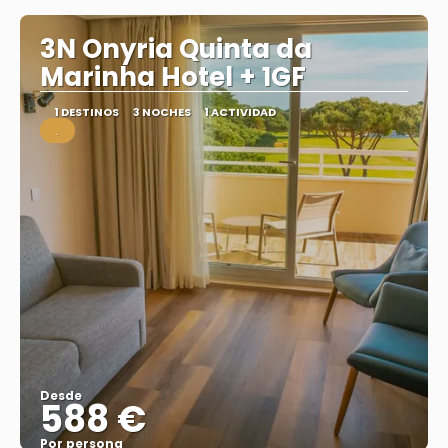
3N Onyria Quinta da
Marinha Hotel + 1GF
1 DESTINOS
3 NOCHES
1 ACTIVIDAD
.
Desde
588 €
Por persona