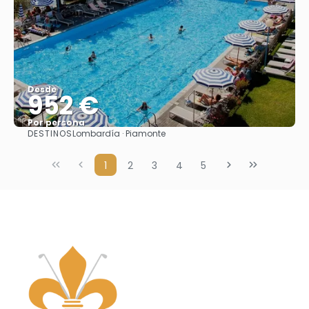
Desde
952 €
Por persona
DESTINOS
Lombardía · Piamonte
Ver
1
2
3
4
5