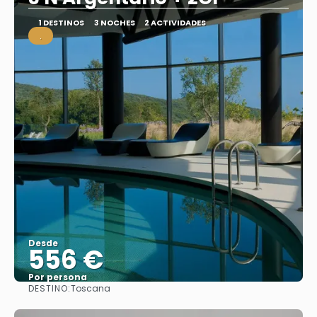
1 DESTINOS
3 NOCHES
2 ACTIVIDADES
.
Desde
556 €
Por persona
DESTINO:
Toscana
Ver