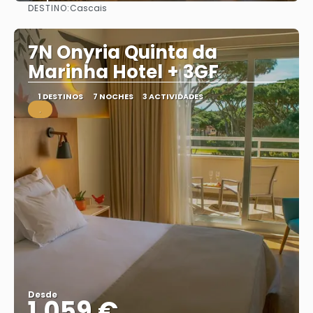
DESTINO:
Cascais
Ver
7N Onyria Quinta da
Marinha Hotel + 3GF
1 DESTINOS
7 NOCHES
3 ACTIVIDADES
.
Desde
1.059 €