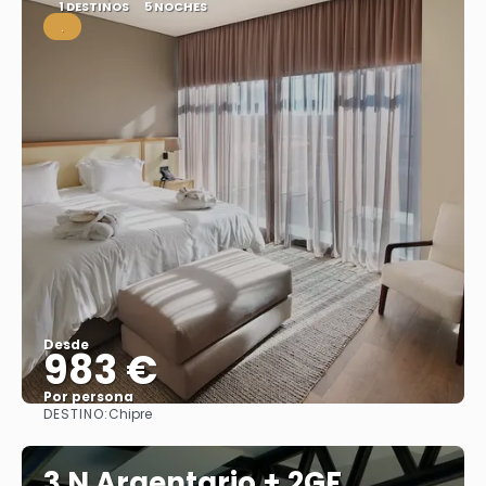
1 DESTINOS
5 NOCHES
.
Desde
983 €
Por persona
DESTINO:
Chipre
Ver
3 N Argentario + 2GF