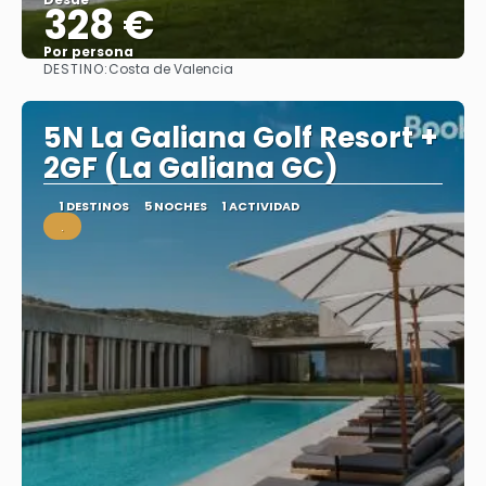
328 €
Por persona
DESTINO:
Costa de Valencia
Ver
5N La Galiana Golf Resort +
2GF (La Galiana GC)
1 DESTINOS
5 NOCHES
1 ACTIVIDAD
.