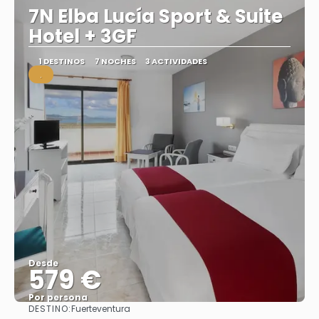
7N Elba Lucía Sport & Suite
Hotel + 3GF
1 DESTINOS
7 NOCHES
3 ACTIVIDADES
.
Desde
579 €
Por persona
DESTINO:
Fuerteventura
Ver