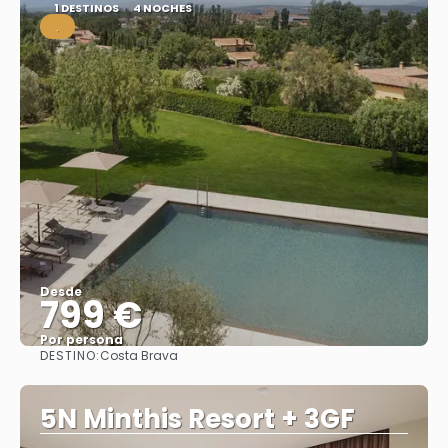
1 DESTINOS
4 NOCHES
.
Desde
799 €
Por persona
DESTINO:
Costa Brava
Ver
5N Minthis Resort + 3GF