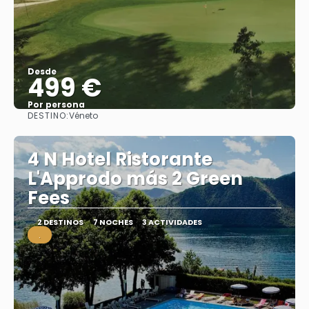
Desde
499 €
Por persona
DESTINO:
Véneto
Ver
4 N Hotel Ristorante
L'Approdo más 2 Green
Fees
2 DESTINOS
7 NOCHES
3 ACTIVIDADES
.