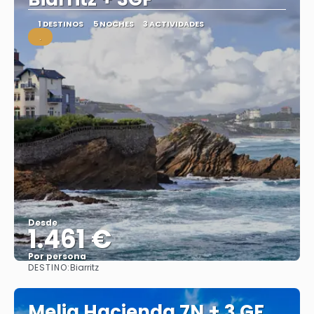
1 DESTINOS
5 NOCHES
3 ACTIVIDADES
.
Desde
1.461 €
Por persona
DESTINO:
Biarritz
Ver
Melia Hacienda 7N + 3 GF