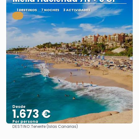
1 DESTINOS
7 NOCHES
3 ACTIVIDADES
.
Desde
1.673 €
Por persona
DESTINO:
Tenerife (Islas Canarias)
Ver