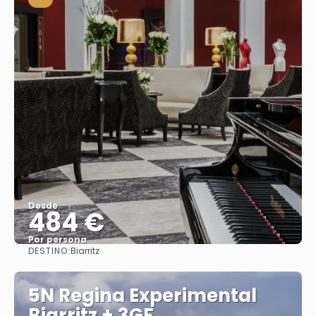
Desde
484 €
Por persona
DESTINO:
Biarritz
Ver
5N Regina Experimental
Biarritz + 3GF