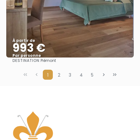
À partir de
993 €
Par personne
DESTINATION:
Piémont
Afficher
1
2
3
4
5