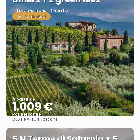
1 DESTINATIONS
3 NUIT(S)
Golf Unlimited
À partir de
1.009 €
Par personne
DESTINATION:
Toscane
Afficher
5 N Terme di Saturnia + 5