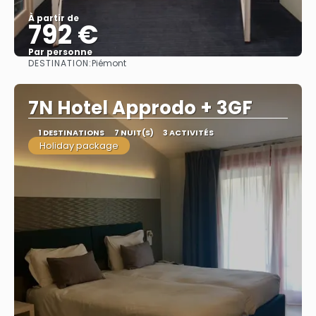
À partir de
792 €
Par personne
DESTINATION:
Piémont
Afficher
7N Hotel Approdo + 3GF
1 DESTINATIONS
7 NUIT(S)
3 ACTIVITÉS
Holiday package