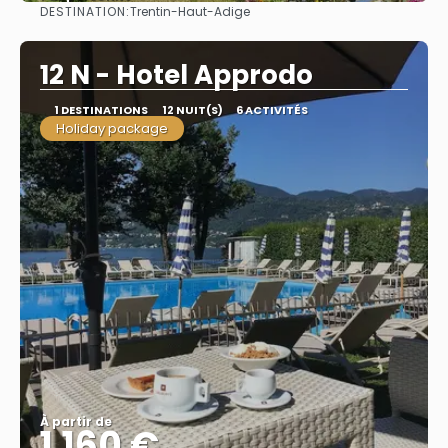
DESTINATION:
Trentin-Haut-Adige
Afficher
12 N - Hotel Approdo
1 DESTINATIONS
12 NUIT(S)
6 ACTIVITÉS
Holiday package
À partir de
1.160 €