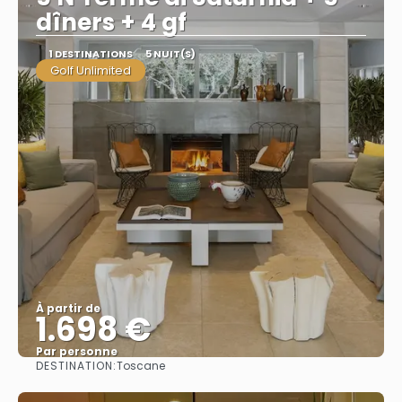
dîners + 4 gf
1 DESTINATIONS
5 NUIT(S)
Golf Unlimited
À partir de
1.698 €
Par personne
DESTINATION:
Toscane
Afficher