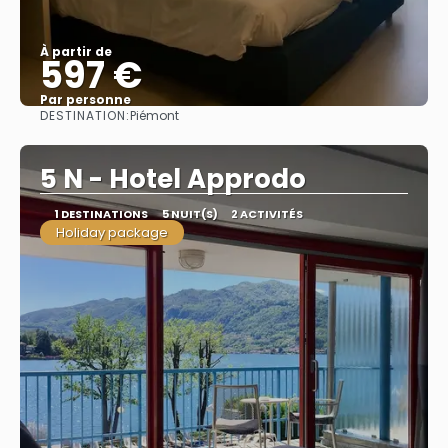
À partir de
597 €
Par personne
DESTINATION:
Piémont
Afficher
5 N - Hotel Approdo
1 DESTINATIONS
5 NUIT(S)
2 ACTIVITÉS
Holiday package