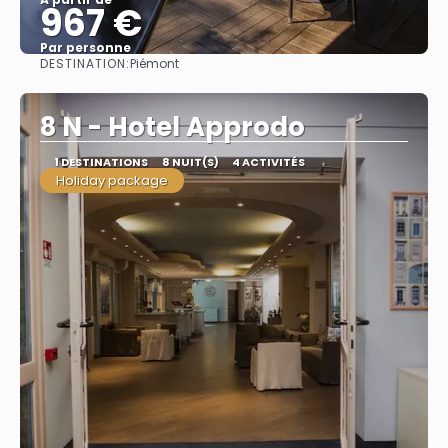
967 €
Par personne
DESTINATION:
Piémont
Afficher
8 N - Hotel Approdo
1 DESTINATIONS
8 NUIT(S)
4 ACTIVITÉS
Holiday package