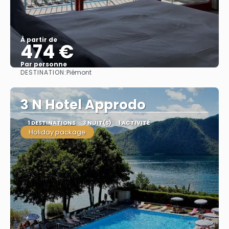
À partir de
474 €
Par personne
DESTINATION:
Piémont
Afficher
3 N Hotel Approdo
1 DESTINATIONS
3 NUIT(S)
1 ACTIVITÉ
Holiday package