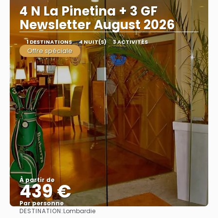
4 N La Pinetina + 3 GF
Newsletter August 2026
1 DESTINATIONS
4 NUIT(S)
3 ACTIVITÉS
Offre spéciale
À partir de
439 €
Par personne
DESTINATION:
Lombardie
Afficher