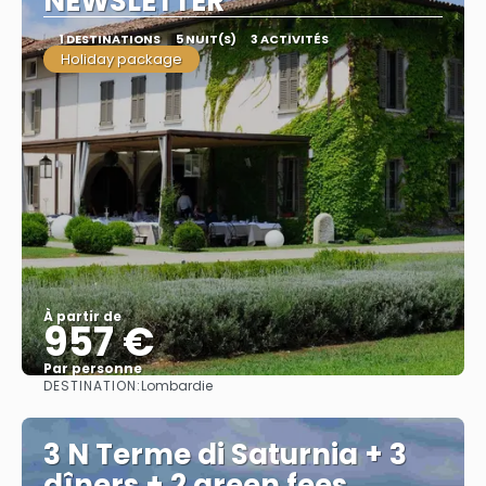
NEWSLETTER
1 DESTINATIONS
5 NUIT(S)
3 ACTIVITÉS
Holiday package
À partir de
957 €
Par personne
DESTINATION:
Lombardie
Afficher
3 N Terme di Saturnia + 3
dîners + 2 green fees