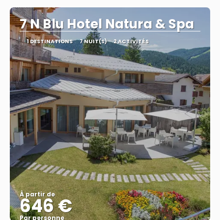
7 N Blu Hotel Natura & Spa
1 DESTINATIONS
7 NUIT(S)
2 ACTIVITÉS
À partir de
646 €
Par personne