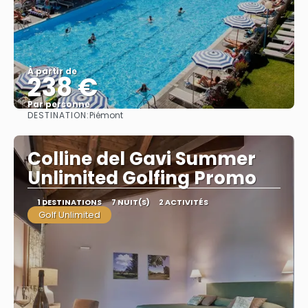
À partir de
238 €
Par personne
DESTINATION:
Piémont
Afficher
Colline del Gavi Summer
Unlimited Golfing Promo
1 DESTINATIONS
7 NUIT(S)
2 ACTIVITÉS
Golf Unlimited