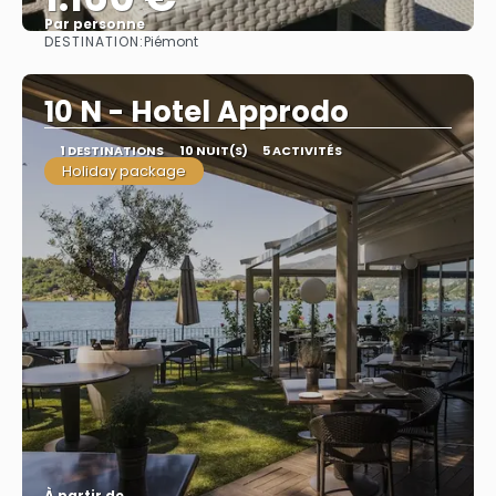
Par personne
DESTINATION:
Piémont
Afficher
10 N - Hotel Approdo
1 DESTINATIONS
10 NUIT(S)
5 ACTIVITÉS
Holiday package
À partir de