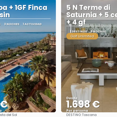
ba + 1GF Finca
5 N Terme di
sin
Saturnia + 5 
+ 4 gf
S
3 NOCHES
1 ACTIVIDAD
1 DESTINOS
5 NOCHES
Golf Unlimited
Desde
 €
1.698 €
a
Por persona
DESTINO:
sta del Sol
Toscana