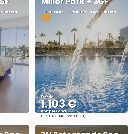
2GF
Millor Park + 3GF
TIVIDADES
1 DESTINOS
7 NOCHES
3 ACTIVIDADES
.
Desde
1.103 €
Por persona
DESTINO:
Mallorca (Isla)
Ver