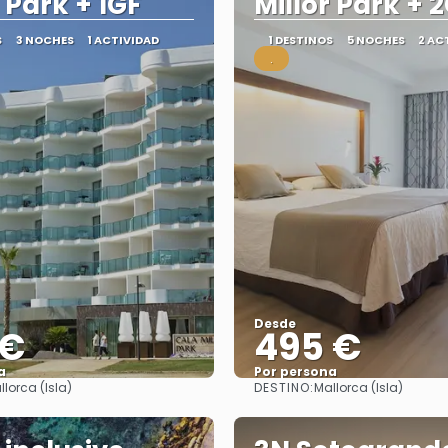
r Park + 1GF
Millor Park + 
S
3 NOCHES
1 ACTIVIDAD
1 DESTINOS
5 NOCHES
2 AC
.
Desde
 €
495 €
a
Por persona
DESTINO:
llorca (Isla)
Mallorca (Isla)
Ver
Ver