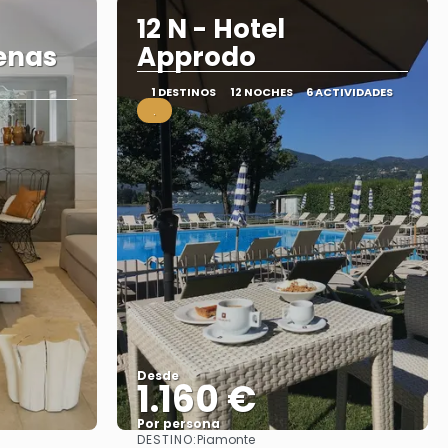
12 N - Hotel
cenas
Approdo
1 DESTINOS
12 NOCHES
6 ACTIVIDADES
.
Desde
1.160 €
Por persona
DESTINO:
Piamonte