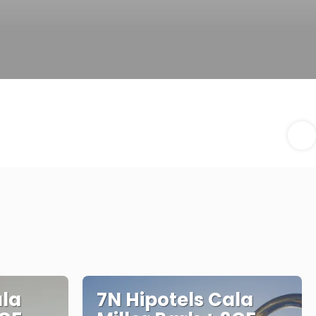
ala
7N Hipotels Cala