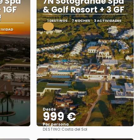
e Spa
7N Sotogrande Spa
+ 1GF
& Golf Resort + 3 GF
f
1 DESTINOS
7 NOCHES
3 ACTIVIDADES
.
TIVIDAD
Desde
999 €
Por persona
DESTINO:
Costa del Sol
Ver