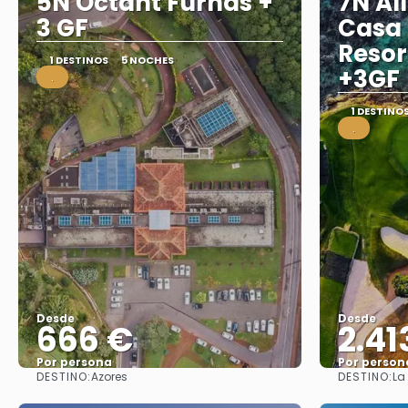
5N Octant Furnas +
7N All
3 GF
Casa
Resor
1 DESTINOS
5 NOCHES
+3GF
.
1 DESTINO
.
Desde
Desde
666 €
2.41
Por persona
Por person
DESTINO:
DESTINO:
Azores
La
Ver