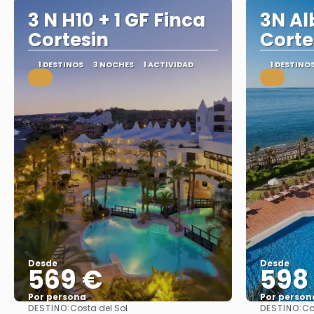
3 N H10 + 1 GF Finca
3N Al
Cortesin
Corte
1 DESTINOS
3 NOCHES
1 ACTIVIDAD
1 DESTINO
.
.
Desde
Desde
569 €
598
Por persona
Por person
DESTINO:
DESTINO:
Costa del Sol
Co