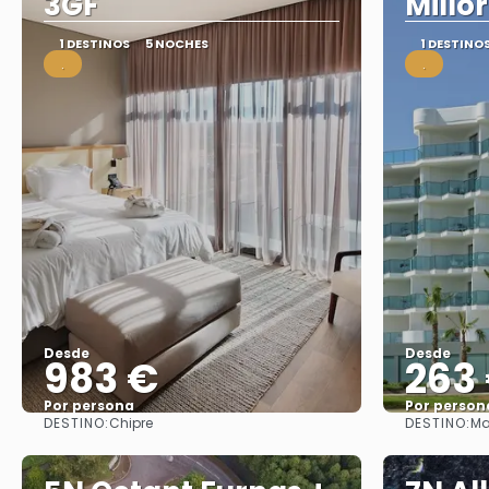
3GF
Millo
1 DESTINOS
5 NOCHES
1 DESTINO
.
.
Desde
Desde
983 €
263
Por persona
Por person
DESTINO:
DESTINO:
Chipre
Ma
Ver