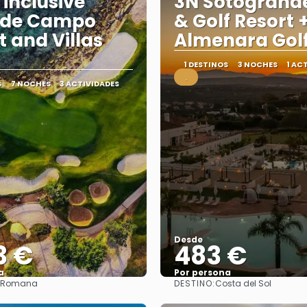
 inclusive
3N Sotogrand
 de Campo
& Golf Resort 
t and Villas
Almenara Gol
1 DESTINOS
3 NOCHES
1 AC
.
S
7 NOCHES
3 ACTIVIDADES
Desde
3 €
483 €
a
Por persona
DESTINO:
 Romana
Costa del Sol
Ver
Ver