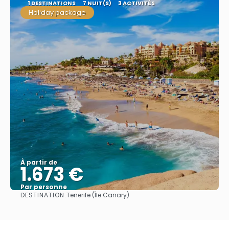
1 DESTINATIONS
7 NUIT(S)
3 ACTIVITÉS
Holiday package
À partir de
1.673 €
Par personne
DESTINATION:
Tenerife (Île Canary)
Afficher