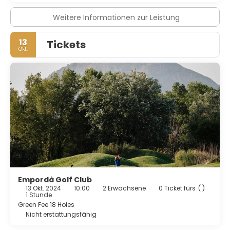
Tagungsräume. Gegen Aufpreis kannst du den
Flughafentransfer (rund um die Uhr) und den
Weitere Informationen zur Leistung
Abholservice vom Bahnhof nutzen.
13
Tickets
Okt.
Empordà Golf Club
13 Okt. 2024
10:00
2 Erwachsene
0 Ticket fürs
( )
1 Stunde
Green Fee 18 Holes
Nicht erstattungsfähig