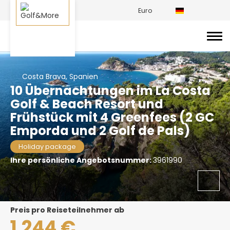
Euro
Costa Brava, Spanien
10 Übernachtungen im La Costa
Golf & Beach Resort und
Frühstück mit 4 Greenfees (2 GC
Emporda und 2 Golf de Pals)
Holiday package
Ihre persönliche Angebotsnummer:
3961990
Preis pro Reiseteilnehmer ab
1.244 €