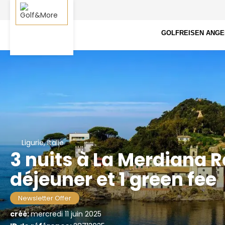
GOLFREISEN ANG
Ligurie, Italie
3 nuits à La Merdiana R
déjeuner et 1 green fee
Newsletter Offer
créé:
mercredi 11 juin 2025