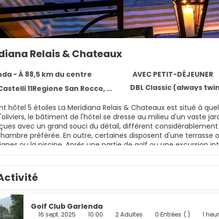
idiana Relais & Chateaux
da - À 88,5 km du centre
AVEC PETIT-DÉJEUNER
DBL Classic (always tw
stelli 11Regione San Rocco, Garlenda 17033
t hôtel 5 étoiles La Meridiana Relais & Chateaux est situé à que
'oliviers, le bâtiment de l'hôtel se dresse au milieu d'un vaste 
nçues avec un grand souci du détail, diffèrent considérablement 
chambre préférée. En outre, certaines disposent d'une terrasse o
 vignes ou la piscine. Après une partie de golf ou une excursion 
ans la piscine, un sauna ou un massage relaxant. Les restaurants
s de manière moderne, et Il Bistrot, où vous pouvez dîner dans
linaires uniques. Pendant les mois d'été, ce dernier propose mê
Activité
Golf Club Garlenda
16 sept. 2025
10:00
2 Adultes
0 Entrées
( )
1 heu