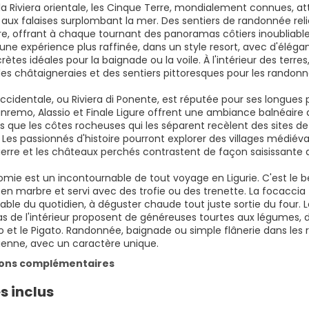
la Riviera orientale, les Cinque Terre, mondialement connues, att
aux falaises surplombant la mer. Des sentiers de randonnée reli
e, offrant à chaque tournant des panoramas côtiers inoubliables.
une expérience plus raffinée, dans un style resort, avec d'élé
rètes idéales pour la baignade ou la voile. À l'intérieur des te
des châtaigneraies et des sentiers pittoresques pour les randonne
occidentale, ou Riviera di Ponente, est réputée pour ses longues pl
emo, Alassio et Finale Ligure offrent une ambiance balnéaire d
dis que les côtes rocheuses qui les séparent recèlent des sites 
s. Les passionnés d'histoire pourront explorer des villages médiéva
erre et les châteaux perchés contrastent de façon saisissante av
omie est un incontournable de tout voyage en Ligurie. C'est le b
 en marbre et servi avec des trofie ou des trenette. La focaccia
ble du quotidien, à déguster chaude tout juste sortie du four. Le
ias de l'intérieur proposent de généreuses tourtes aux légumes, 
et le Pigato. Randonnée, baignade ou simple flânerie dans les ru
lienne, avec un caractère unique.
ions complémentaires
s inclus