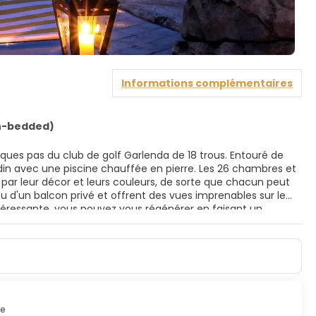
Informations complémentaires
in-bedded)
lques pas du club de golf Garlenda de 18 trous. Entouré de
jardin avec une piscine chauffée en pierre. Les 26 chambres et
par leur décor et leurs couleurs, de sorte que chacun peut
u d'un balcon privé et offrent des vues imprenables sur le
intéressante, vous pouvez vous régénérer en faisant un
 Il Rosmarino, où les plats méditerranéens traditionnels sont
 une atmosphère plus décontractée, assurent tous deux des
me un dîner aux chandelles.
re