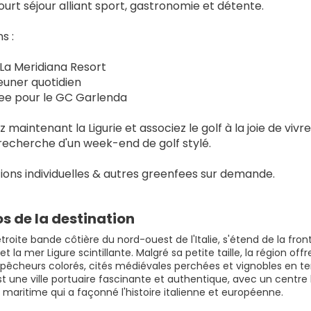
ourt séjour alliant sport, gastronomie et détente.
s :
à La Meridiana Resort
jeuner quotidien
 fee pour le GC Garlenda
maintenant la Ligurie et associez le golf à la joie de vivre 
 recherche d'un week-end de golf stylé.
ions individuelles & autres greenfees sur demande.
s de la destination
 étroite bande côtière du nord-ouest de l'Italie, s'étend de la fr
t la mer Ligure scintillante. Malgré sa petite taille, la région of
e pêcheurs colorés, cités médiévales perchées et vignobles en te
st une ville portuaire fascinante et authentique, avec un centre 
 maritime qui a façonné l'histoire italienne et européenne.