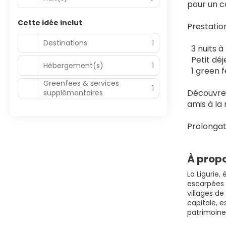
pour un c
Cette idée inclut
Prestation
Destinations
1
  3 nuits 
  Petit dé
Hébergement(s)
1
  1 green
Greenfees & services
1
Découvrez 
supplémentaires
amis à la
Prolongat
À propo
La Ligurie,
escarpées e
villages d
capitale, e
patrimoine