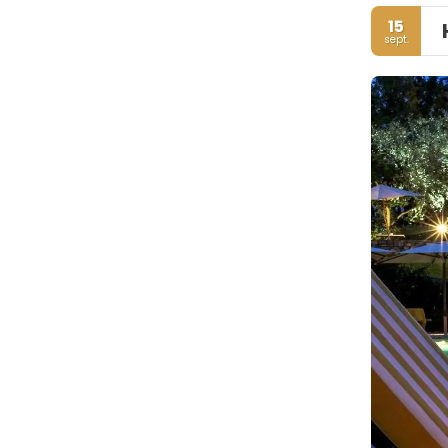
15
sept.