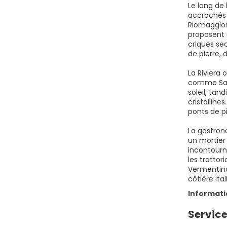
Le long de 
accrochés 
Riomaggior
proposent 
criques sec
de pierre, 
La Riviera 
comme Sanr
soleil, tan
cristalline
ponts de pi
La gastron
un mortier
incontourna
les trattor
Vermentino 
côtière ita
Informat
Service