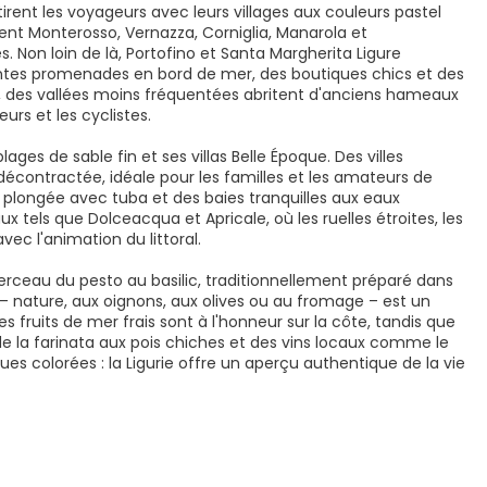
irent les voyageurs avec leurs villages aux couleurs pastel
ent Monterosso, Vernazza, Corniglia, Manarola et
 Non loin de là, Portofino et Santa Margherita Ligure
gantes promenades en bord de mer, des boutiques chics et des
rres, des vallées moins fréquentées abritent d'anciens hameaux
urs et les cyclistes.
ages de sable fin et ses villas Belle Époque. Des villes
écontractée, idéale pour les familles et les amateurs de
de plongée avec tuba et des baies tranquilles aux eaux
ux tels que Dolceacqua et Apricale, où les ruelles étroites, les
ec l'animation du littoral.
erceau du pesto au basilic, traditionnellement préparé dans
 – nature, aux oignons, aux olives ou au fromage – est un
s fruits de mer frais sont à l'honneur sur la côte, tandis que
de la farinata aux pois chiches et des vins locaux comme le
es colorées : la Ligurie offre un aperçu authentique de la vie