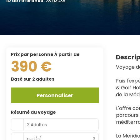
ID de référence:
28713035
prix par personne À partir de
Descrip
390 €
Voyage de
Basé sur 2 adultes
Fais l'exp
& Golf Hot
de la Médi
Personnaliser
L'offre c
Résumé du voyage
parcours d
méditerran
2 Adultes
La Meridia
nuit(s)
3