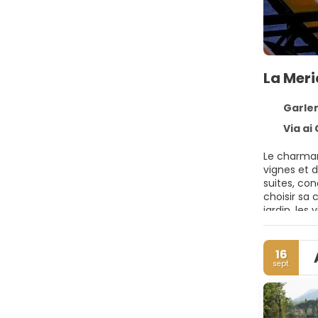
La Mer
Garlen
Via ai Ca
Le charman
vignes et d
suites, co
choisir sa 
jardin, les
plongeon d
interprété
délices cu
16
sept.