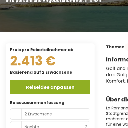
Ihre persönliche Angebotsnummer:
5599189
Themen
Preis pro Reiseteilnehmer ab
2.413 €
Informa
Golf and 
Basierend auf 2 Erwachsene
drei Golf
Komfort, 
Reiseidee anpassen
Über di
Reisezusammenfassung
La Romana 
Stadtgrenze
2 Erwachsene
mehrerer a
für eine w
Nächte
7