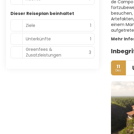
de Campo u
fortzubewe
besuchen, 
Dieser Reiseplan beinhaltet
Artefakten
einem Mann
Ziele
1
aufgetrete
Unterkünfte
1
Mehr Info
Greenfees &
Inbegri
3
Zusatzleistungen
11
Dez.