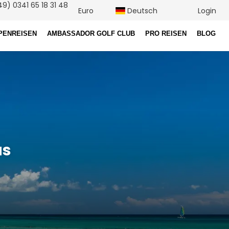
9) 0341 65 18 31 48
Euro
Deutsch
Login
PENREISEN
AMBASSADOR GOLF CLUB
PRO REISEN
BLOG
as