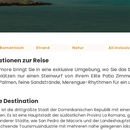
Romantisch
Strand
Natur
All Inclusi
tionen zur Reise
more bringt Sie in eine exklusive Umgebung, wo Sie das 
plätzen nur einen Steinwurf von Ihrem Elite Patio Zimmer
Palmen, feine Sandstrände, Merengue-Rhythmen für ein unv
e Destination
ist die drittgrößte Stadt der Dominikanischen Republik mit eine
n. Es ist eine Hauptstadt der südöstlichen Provinz La Romana, ge
nderer Städte, wie San Pedro de Macorís und der Landeshaupts
achsende Tourismusindustrie mit mehreren nahe gelegenen loka