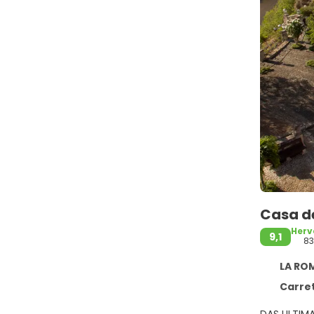
Casa d
Herv
9,1
83
LA ROMA
Carreter