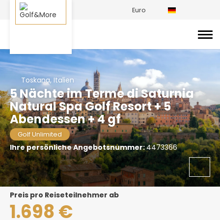
Euro
Toskana, Italien
5 Nächte im Terme di Saturnia
Natural Spa Golf Resort + 5
Abendessen + 4 gf
Golf Unlimited
Ihre persönliche Angebotsnummer:
4473366
Preis pro Reiseteilnehmer ab
1.698 €