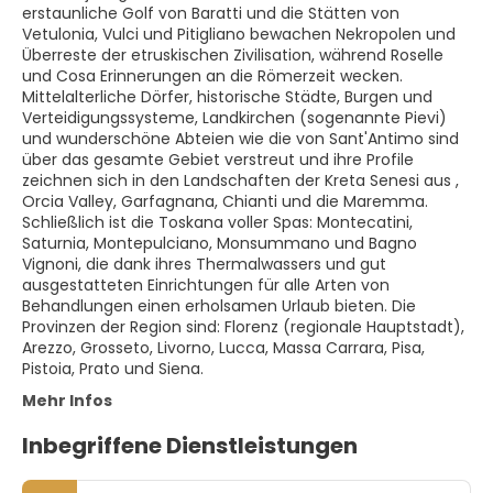
erstaunliche Golf von Baratti und die Stätten von
Vetulonia, Vulci und Pitigliano bewachen Nekropolen und
Überreste der etruskischen Zivilisation, während Roselle
und Cosa Erinnerungen an die Römerzeit wecken.
Mittelalterliche Dörfer, historische Städte, Burgen und
Verteidigungssysteme, Landkirchen (sogenannte Pievi)
und wunderschöne Abteien wie die von Sant'Antimo sind
über das gesamte Gebiet verstreut und ihre Profile
zeichnen sich in den Landschaften der Kreta Senesi aus ,
Orcia Valley, Garfagnana, Chianti und die Maremma.
Schließlich ist die Toskana voller Spas: Montecatini,
Saturnia, Montepulciano, Monsummano und Bagno
Vignoni, die dank ihres Thermalwassers und gut
ausgestatteten Einrichtungen für alle Arten von
Behandlungen einen erholsamen Urlaub bieten. Die
Provinzen der Region sind: Florenz (regionale Hauptstadt),
Arezzo, Grosseto, Livorno, Lucca, Massa Carrara, Pisa,
Pistoia, Prato und Siena.
Mehr Infos
Inbegriffene Dienstleistungen