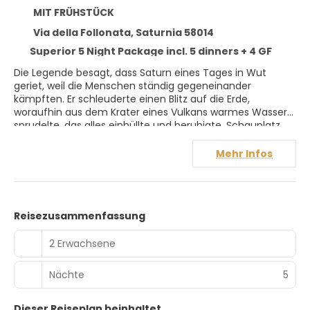
MIT FRÜHSTÜCK
Via della Follonata, Saturnia 58014
Superior 5 Night Package incl. 5 dinners + 4 GF
Die Legende besagt, dass Saturn eines Tages in Wut
geriet, weil die Menschen ständig gegeneinander
kämpften. Er schleuderte einen Blitz auf die Erde,
woraufhin aus dem Krater eines Vulkans warmes Wasser
sprudelte, das alles einhüllte und beruhigte. Schauplatz
dieser Legende ist Saturnia, im Herzen der toskanischen
Maremma, wo das Wasser mit einer Geschwindigkeit von
Mehr Infos
500 Litern pro Sekunde und einer konstanten Temperatur
von 37° C sprudelt. Heute ist das Terme di Saturnia
Natural Spa & Golf Resort ein atemberaubender
Thermalort in der toskanischen Maremma. Das Resort
Reisezusammenfassung
wurde erst kürzlich renoviert und verbindet die antiken
Thermalquellen mit eleganten Unterkünften, exklusiven
2 Erwachsene
Behandlungen in einem preisgekrönten Spa und einem
18-Loch-Meisterschaftsgolfplatz, der von dem
amerikanischen Architekten Ronald Fream entworfen und
Nächte
5
mit dem GEO-Zertifikat ausgezeichnet wurde. Der
unnachahmliche Charme, die Leidenschaft für die feinste
Dieser Reiseplan beinhaltet
Küche und die innovativen Spa-Programme von Terme di