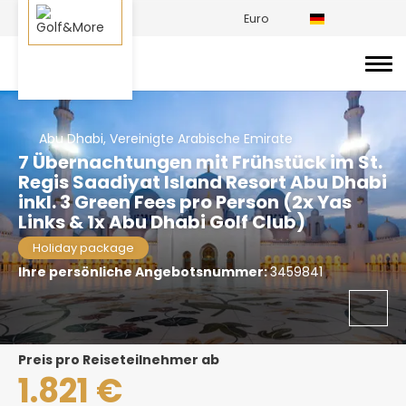
Euro
Abu Dhabi, Vereinigte Arabische Emirate
7 Übernachtungen mit Frühstück im St.
Regis Saadiyat Island Resort Abu Dhabi
inkl. 3 Green Fees pro Person (2x Yas
Links & 1x Abu Dhabi Golf Club)
Holiday package
Ihre persönliche Angebotsnummer:
3459841
Preis pro Reiseteilnehmer ab
1.821 €