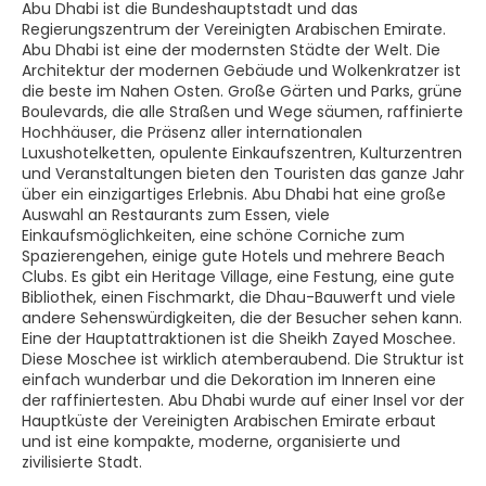
Abu Dhabi ist die Bundeshauptstadt und das
Regierungszentrum der Vereinigten Arabischen Emirate.
Abu Dhabi ist eine der modernsten Städte der Welt. Die
Architektur der modernen Gebäude und Wolkenkratzer ist
die beste im Nahen Osten. Große Gärten und Parks, grüne
Boulevards, die alle Straßen und Wege säumen, raffinierte
Hochhäuser, die Präsenz aller internationalen
Luxushotelketten, opulente Einkaufszentren, Kulturzentren
und Veranstaltungen bieten den Touristen das ganze Jahr
über ein einzigartiges Erlebnis. Abu Dhabi hat eine große
Auswahl an Restaurants zum Essen, viele
Einkaufsmöglichkeiten, eine schöne Corniche zum
Spazierengehen, einige gute Hotels und mehrere Beach
Clubs. Es gibt ein Heritage Village, eine Festung, eine gute
Bibliothek, einen Fischmarkt, die Dhau-Bauwerft und viele
andere Sehenswürdigkeiten, die der Besucher sehen kann.
Eine der Hauptattraktionen ist die Sheikh Zayed Moschee.
Diese Moschee ist wirklich atemberaubend. Die Struktur ist
einfach wunderbar und die Dekoration im Inneren eine
der raffiniertesten. Abu Dhabi wurde auf einer Insel vor der
Hauptküste der Vereinigten Arabischen Emirate erbaut
und ist eine kompakte, moderne, organisierte und
zivilisierte Stadt.