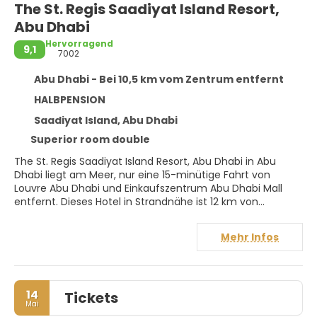
The St. Regis Saadiyat Island Resort,
Abu Dhabi
Hervorragend
9,1
7002
Abu Dhabi - Bei 10,5 km vom Zentrum entfernt
HALBPENSION
Saadiyat Island, Abu Dhabi
Superior room double
The St. Regis Saadiyat Island Resort, Abu Dhabi in Abu
Dhabi liegt am Meer, nur eine 15-minütige Fahrt von
Louvre Abu Dhabi und Einkaufszentrum Abu Dhabi Mall
entfernt. Dieses Hotel in Strandnähe ist 12 km von
Corniche Beach und 13,6 km von Einkaufszentrum Al
Wahda Mall entfernt.
Mehr Infos
Gönn dir einen Besuch des Wellnessbereichs, der
Massagen bietet. Es stehen 3 Außenpools zur Verfügung,
aber auch der Privatstrand ist einen Besuch wert.
14
Tickets
Kostenloses WLAN, ein Concierge-Service und Babysitting
Mai
(gegen Gebühr) stehen ebenfalls zur Verfügung.