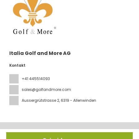
Italia Golf and More AG
Kontakt
+41 445514093
sales@golfandmore.com
Aussergrütstrasse 2
, 6319 - Allenwinden
Alle Rechte vorbehalten IGM © 2026
Impressum &
Datenschutz