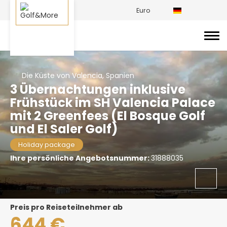
Euro
Die Küste von Valencia, Spanien
3 Übernachtungen inklusive
Frühstück im SH Valencia Palace
mit 2 Greenfees (El Bosque Golf
und El Saler Golf)
Holiday package
Ihre persönliche Angebotsnummer:
31888035
Preis pro Reiseteilnehmer ab
644 €